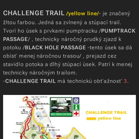
CHALLENGE TRAIL
/yellow line/
- je značený
žltou farbou. Jedná sa zvlnený a stúpací trail.
Tvorí ho úsek s prvkami pumptracku /
PUMPTRACK
PASSAGE
/ , technicky náročný prudký zjazd k
potoku /
BLACK HOLE PASSAGE
-tento úsek sa dá
obísť menej náročnou trasou/ , prejazd cez
stavidlo potoka a dlhý stúpací úsek. Patrí k menej
technicky náročným trailom.
-
CHALLENGE TRAIL
má technickú obťažnosť
3
.