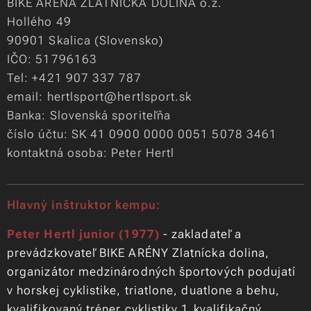
BIKE ARÉNA ZLATNÍCKA DOLINA o.z.
Hollého 49
90901 Skalica (Slovensko)
IČO: 51796163
Tel: +421 907 337 787
email:
hertlsport@hertlsport.sk
Banka: Slovenská sporiteľňa
číslo účtu: SK 41 0900 0000 0051 5078 3461
kontaktná osoba: Peter Hertl
Hlavný inštruktor kempu:
Peter Hertl junior (1977)
- zakladateľ a
prevádzkovateľ BIKE ARÉNY Zlatnícka dolina,
organizátor medzinárodných športových podujatí
v horskej cyklistike, triatlone, duatlone a behu,
kvalifikovaný tréner cyklistiky 1.kvalifikačný