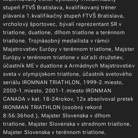
stupeň FTVŠ Bratislava, kvalifikovaný tréner
plávania
1.kvalifikačný stupeň FTVŠ Bratislava,
vrcholový športovec, bývalí reprezentant SR v
triatlone, duatlone, dlhom triatlone a terénnom
triatlone. Trojnásobný medailista v rámci
Majstrovstiev Európy v terénnom triatlone, Majster
Európy v terénnom triatlone v súťaži družstiev,
účastník ME v duatlone a Armádnych Majstrovstiev
sveta v olympijskom triatlone, účastník svetového
seriálu IROMNAN TRIATHLON, 1999-2.miesto,
2000-1.miesto, 2001-1.miesto IRONMAN
CANADA v kat. 18-24rokov, 12x absolvoval pretek
IRONMAN TRIATHLON (osobný rekord
8:56:36hod.), Majster Slovenska v dlhom
triatlone, Majster Slovenska v strednom triatlone,
Majster Slovenska v terénnom triatlone,