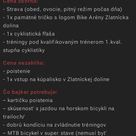
Cena zahŕňa:
- Strava (obed, ovocie, pitný režim počas dňa)
- 1x pamätné tričko s logom Bike Arény Zlatnícka
dolina
- 1x cyklistická fľaša
- tréningy pod kvalifikovaným trénerom 1.kval.
stupňa cyklistiky
Cena nezahŕňa:
- poistenie
- 1x vstup na kúpalisko v Zlatníckej doline
Čo bajker potrebuje:
– kartičku poistenia
– skúsenosť s jazdou na horskom bicykli na
trailoch/
- dobrú kondíciu na zvládnutie tréningov
– MTB bicykel v super stave (nemusí byť